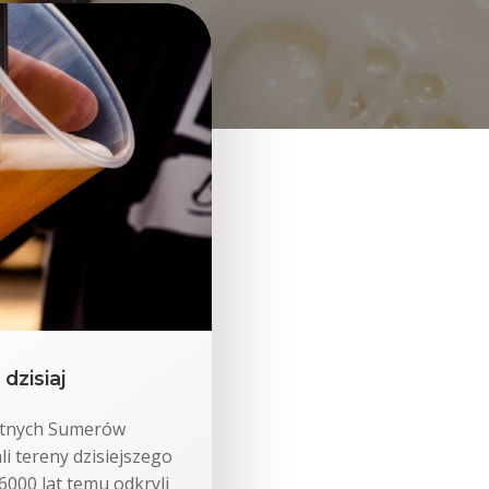
dzisiaj
żytnych Sumerów
i tereny dzisiejszego
6000 lat temu odkryli