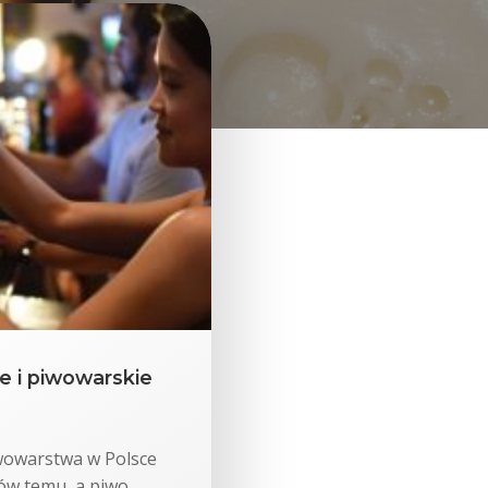
je i piwowarskie
iwowarstwa w Polsce
ów temu, a piwo