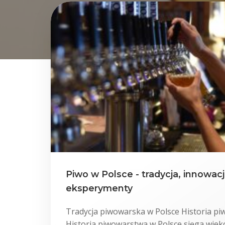
Piwo w Polsce - tradycja, innowac
eksperymenty
Tradycja piwowarska w Polsce Historia p
Historia piwowarstwa w Polsce sięga wiek