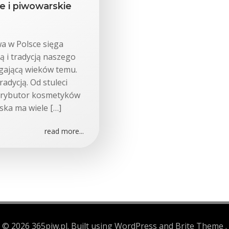
je i piwowarskie
wa w Polsce sięga
rą i tradycją naszego
ięgającą wieków temu.
radycją. Od stuleci
trybutor kosmetyków
ska ma wiele […]
read more...
© 2026 365piw.pl. Built using WordPress and Brite Theme .