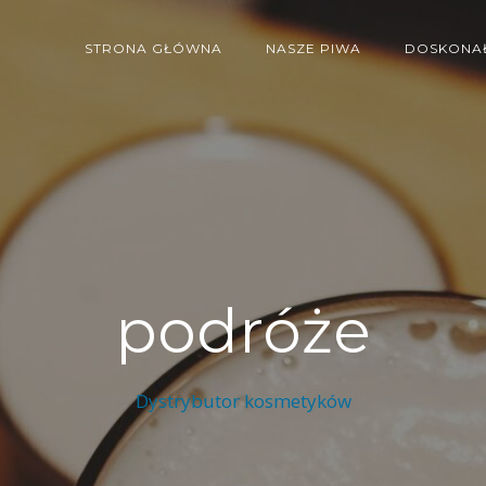
STRONA GŁÓWNA
NASZE PIWA
DOSKONAŁ
podróże
Dystrybutor kosmetyków