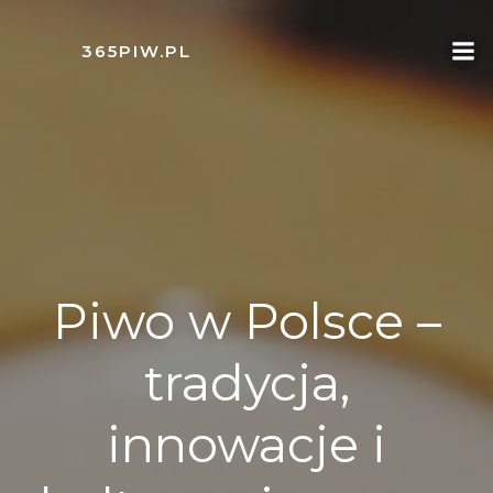
Skip
to
365PIW.PL
content
Piwo w Polsce –
tradycja,
innowacje i