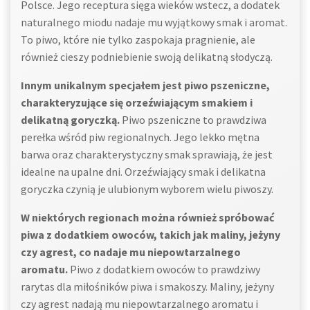
Polsce. Jego receptura sięga wieków wstecz, a dodatek
naturalnego miodu nadaje mu wyjątkowy smak i aromat.
To piwo, które nie tylko zaspokaja pragnienie, ale
również cieszy podniebienie swoją delikatną słodyczą.
Innym unikalnym specjałem jest piwo pszeniczne,
charakteryzujące się orzeźwiającym smakiem i
delikatną goryczką.
Piwo pszeniczne to prawdziwa
perełka wśród piw regionalnych. Jego lekko mętna
barwa oraz charakterystyczny smak sprawiają, że jest
idealne na upalne dni. Orzeźwiający smak i delikatna
goryczka czynią je ulubionym wyborem wielu piwoszy.
W niektórych regionach można również spróbować
piwa z dodatkiem owoców, takich jak maliny, jeżyny
czy agrest, co nadaje mu niepowtarzalnego
aromatu.
Piwo z dodatkiem owoców to prawdziwy
rarytas dla miłośników piwa i smakoszy. Maliny, jeżyny
czy agrest nadają mu niepowtarzalnego aromatu i