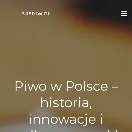
Skip
to
365PIW.PL
content
Piwo w Polsce –
historia,
innowacje i