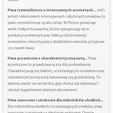
Piwa rzemieślnicze o intensywnych aromatach...
Jeśli
jesteś miłośnikiem intensywnych i złożonych smaków, to
piwa rzemieślnicze są dla ciebie. W Polsce powstaje
wiele małych browarów, które specjalizują się w
produkcji unikalnych piw. Odkryj różnorodność
aromatów i skosztuj piw z dodatkiem owoców, przypraw
czy nawet kawy.
Piwa pszeniczne z charakterystyczną nutą...
Piwa
pszeniczne to prawdziwa uczta dla podniebienia.
Charakteryzują się lekkim, orzeźwiającym smakiem oraz
charakterystyczną nutą bananową czy goździkową. To
idealny wybór na letnie dni, gdy chcesz się odświeżyć i
cieszyć wyjątkowym piwnym doznaniem.
Piwa owocowe i smakowe dla miłośników słodkich...
Dla miłośników słodkich i orzeźwiających smaków, piwa
owocowe i smakowe są idealnym wyborem. Owoce